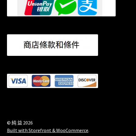
© 純 益 2026
Built with Storefront & WooCommerce
.