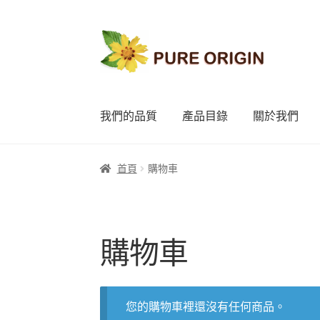
略
跳
過
至
導
內
覽
容
我們的品質
產品目錄
關於我們
首頁
購物車
購物車
您的購物車裡還沒有任何商品。