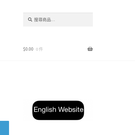
搜
搜
尋
尋
關
鍵
字:
$
0.00
0 件