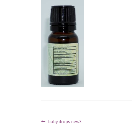
文
Previous
baby drops new3
post: