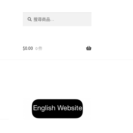
搜
搜
尋
尋
關
鍵
字:
$
0.00
0 件