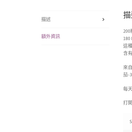
描
描述
20
額外資訊
180 
這
含
來自
茄-
每
打
S