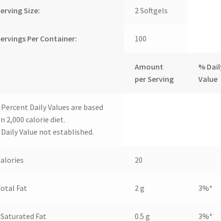
erving Size:
2 Softgels
ervings Per Container:
100
Amount
% Dail
per Serving
Value
 Percent Daily Values are based
n 2,000 calorie diet.
 Daily Value not established.
alories
20
otal Fat
2 g
3%*
Saturated Fat
0.5 g
3%*