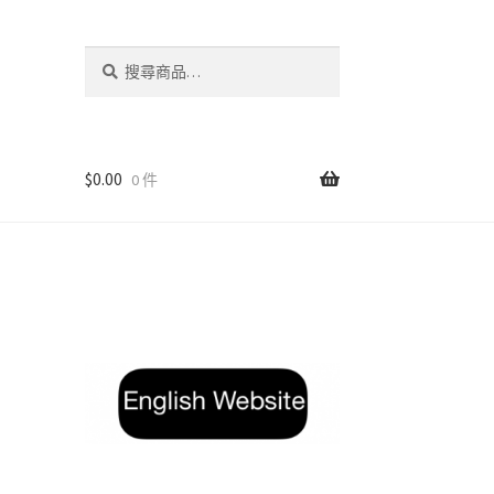
搜
搜
尋
尋
關
鍵
字:
$
0.00
0 件