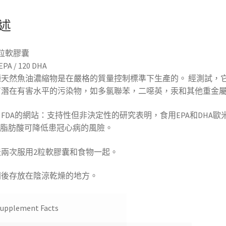
述
0粒軟膠囊
EPA / 120 DHA
種天然魚油濃縮物是在嚴格的質量控制標準下生產的。 經測試，
有潛在有害水平的污染物，如多氯聯苯，二噁英，汞和其他重金
FDA的網站：支持性但非決定性的研究表明，食用EPA和DHA歐
3脂肪酸可降低患冠心病的風險。
天兩次服用2粒軟膠囊和食物一起。
開後存放在陰涼乾燥的地方。
upplement Facts