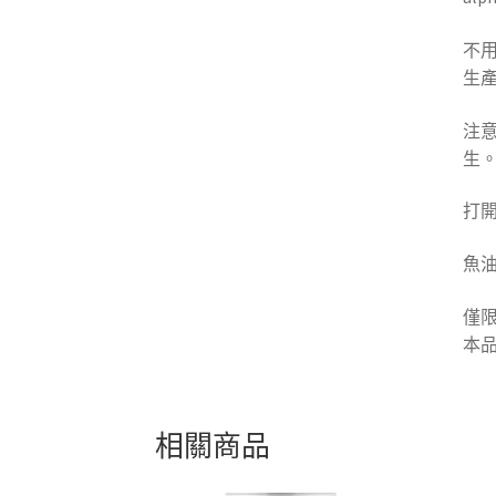
不用
生
注
生
打
魚
僅限
本
相關商品