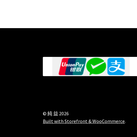
© 純 益 2026
Built with Storefront & WooCommerce
.