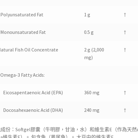
Polyunsaturated Fat
1 g
†
Monounsaturated Fat
0.5 g
†
atural Fish Oil Concentrate
2 g (2,000
†
mg)
mega-3 Fatty Acids:
Eicosapentaenoic Acid (EPA)
360 mg
†
Docosahexaenoic Acid (DHA)
240 mg
†
成份：Softgel膠囊（牛明膠，甘油，水）和維生素E（作為天然d
pha維生素E）。 包含魚（鳳尾魚）。 大豆中的維生素E.