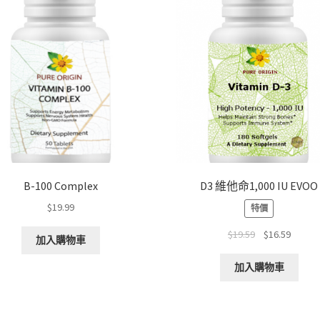
B-100 Complex
D3 維他命1,000 IU EVOO
$
19.99
特價
原
目
$
19.59
$
16.59
加入購物車
始
前
價
價
加入購物車
格：
格：
$19.59。
$16.5