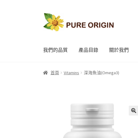
略
跳
過
至
導
內
覽
容
我們的品質
產品目錄
關於我們
首頁
Vitamins
深海魚油(Omega3)